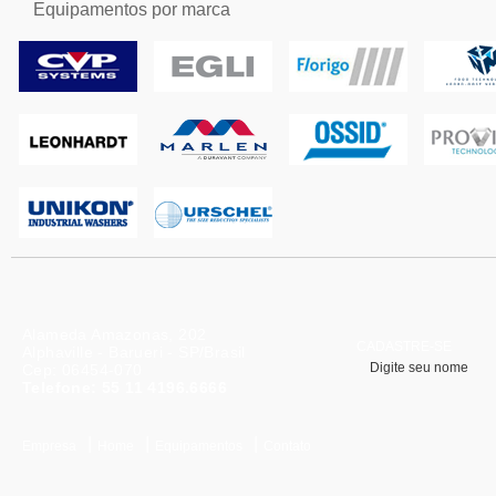
Equipamentos por marca
Alameda Amazonas, 202
CADASTRE-SE
Alphaville - Barueri - SP/Brasil
Cep: 06454-070
Telefone: 55 11 4196.6666
|
|
|
Empresa
Home
Equipamentos
Contato